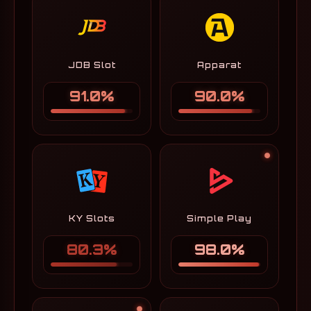
JDB Slot
Apparat
91.0%
90.0%
KY Slots
Simple Play
80.3%
98.0%