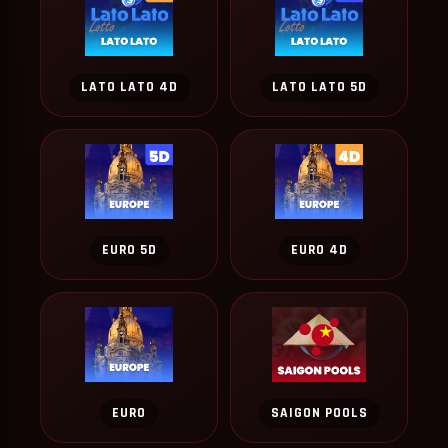
LATO LATO 4D
LATO LATO 5D
EURO 5D
EURO 4D
EURO
SAIGON POOLS