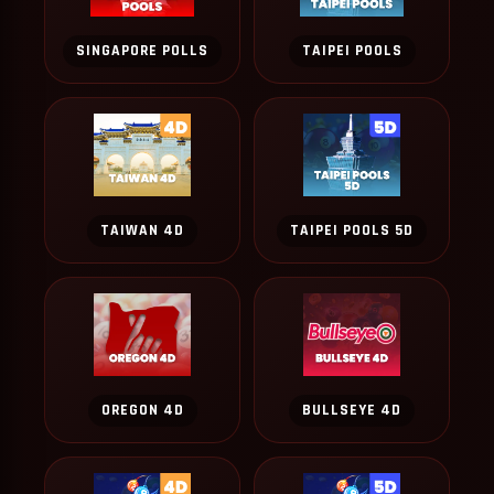
SINGAPORE POLLS
TAIPEI POOLS
TAIWAN 4D
TAIPEI POOLS 5D
OREGON 4D
BULLSEYE 4D