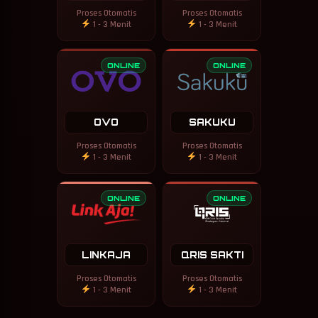
Proses Otomatis
Proses Otomatis
1 - 3 Menit
1 - 3 Menit
ONLINE
ONLINE
OVO
SAKUKU
Proses Otomatis
Proses Otomatis
1 - 3 Menit
1 - 3 Menit
ONLINE
ONLINE
LINKAJA
QRIS SAKTI
Proses Otomatis
Proses Otomatis
1 - 3 Menit
1 - 3 Menit