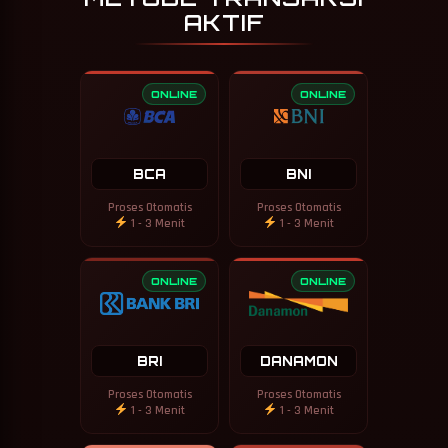
AKTIF
ONLINE
ONLINE
BCA
BNI
Proses Otomatis
Proses Otomatis
1 - 3 Menit
1 - 3 Menit
ONLINE
ONLINE
BRI
DANAMON
Proses Otomatis
Proses Otomatis
1 - 3 Menit
1 - 3 Menit