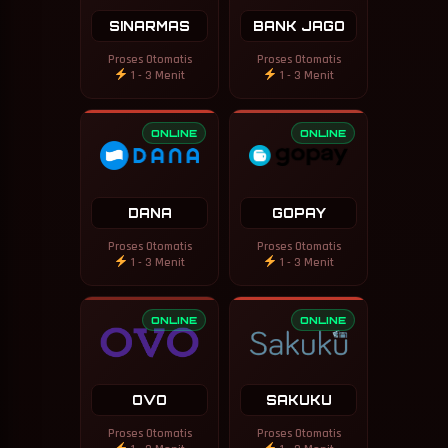
SINARMAS
BANK JAGO
Proses Otomatis
Proses Otomatis
1 - 3 Menit
1 - 3 Menit
ONLINE
ONLINE
DANA
GOPAY
Proses Otomatis
Proses Otomatis
1 - 3 Menit
1 - 3 Menit
ONLINE
ONLINE
OVO
SAKUKU
Proses Otomatis
Proses Otomatis