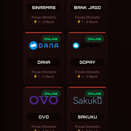
SINARMAS
BANK JAGO
Proses Otomatis
Proses Otomatis
1 - 3 Menit
1 - 3 Menit
ONLINE
ONLINE
DANA
GOPAY
Proses Otomatis
Proses Otomatis
1 - 3 Menit
1 - 3 Menit
ONLINE
ONLINE
OVO
SAKUKU
Proses Otomatis
Proses Otomatis