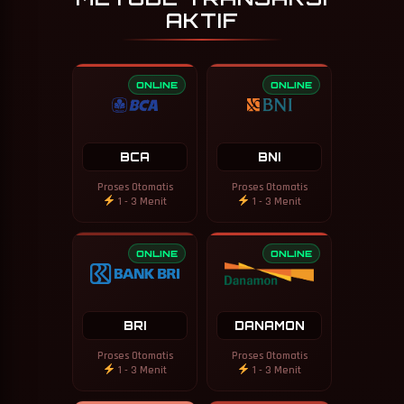
AKTIF
ONLINE
ONLINE
BCA
BNI
Proses Otomatis
Proses Otomatis
1 - 3 Menit
1 - 3 Menit
ONLINE
ONLINE
BRI
DANAMON
Proses Otomatis
Proses Otomatis
1 - 3 Menit
1 - 3 Menit